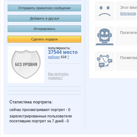
впервые
Кагу
Этот блог
Отправить приватное сообщение
блогеров
.
Добавить в друзья
Игнорировать
Посетит
Сделать подарок
популярность:
37544 место
рейтинг
618
?
Посмотре
Как получить
уровень?
Статистика портрета:
сейчас просматривают портрет - 0
зарегистрированные пользователи
посетившие портрет за 7 дней - 0