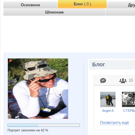
Блог
( 0 )
Основное
Др
Шпионаж
Блог
10
Angel-A
CTEPB
Посмотреть ещё
Портрет заполнен на 42 %